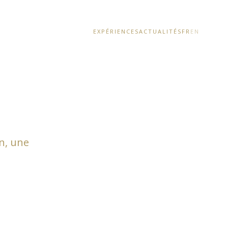
EXPÉRIENCES
ACTUALITÉS
FR
EN
n, une
.