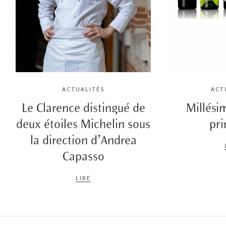
ACTUALITÉS
ACT
Le Clarence distingué de
Millési
deux étoiles Michelin sous
pr
la direction d’Andrea
Capasso
LIRE